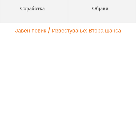
Соработка
Објави
Јавен повик / Известување: Втора шанса
Ли
н
...
...